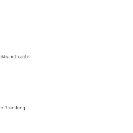
g
kbeauftragter
der Gründung