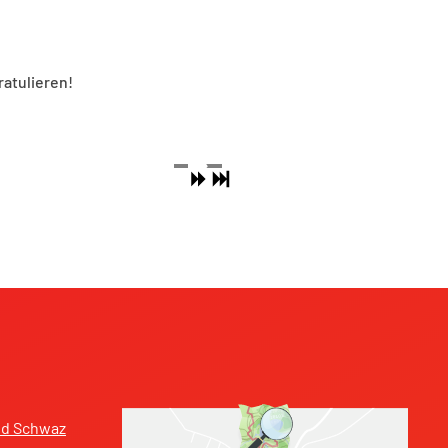
atulieren!
nd Schwaz