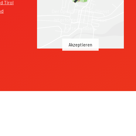
 Tirol
nd
Der OpenStreetMap-Dienst
ist erforderlich, um diese
Karte zu laden.
Akzeptieren