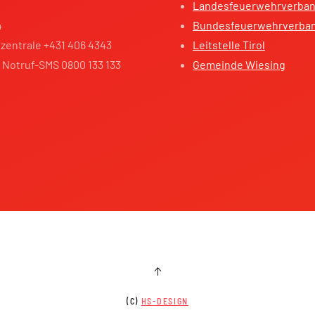
Landesfeuerwehrverband
4
Bundesfeuerwehrverba
zentrale +431 406 4343
Leitstelle Tirol
 Notruf-SMS 0800 133 133
Gemeinde Wiesing
(C)
HS-DESIGN