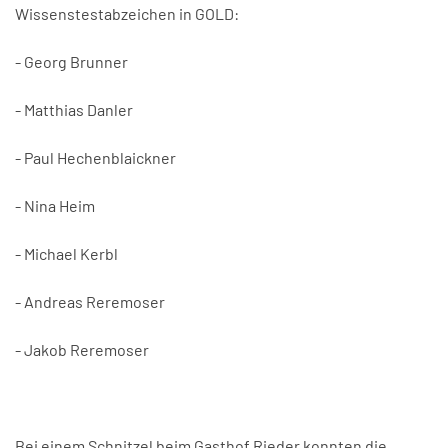
Wissenstestabzeichen in GOLD:
- Georg Brunner
- Matthias Danler
- Paul Hechenblaickner
- Nina Heim
- Michael Kerbl
- Andreas Reremoser
- Jakob Reremoser
Bei einem Schnitzel beim Gasthof Rieder konnten die