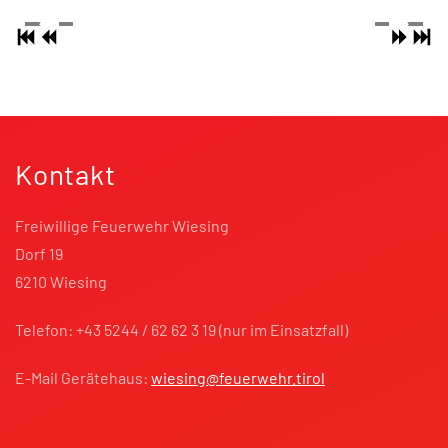
Kontakt
Freiwillige Feuerwehr Wiesing
Dorf 19
6210 Wiesing
Telefon: +43 5244 / 62 62 3 19 (nur im Einsatzfall)
E-Mail Gerätehaus:
wiesing@feuerwehr.tirol