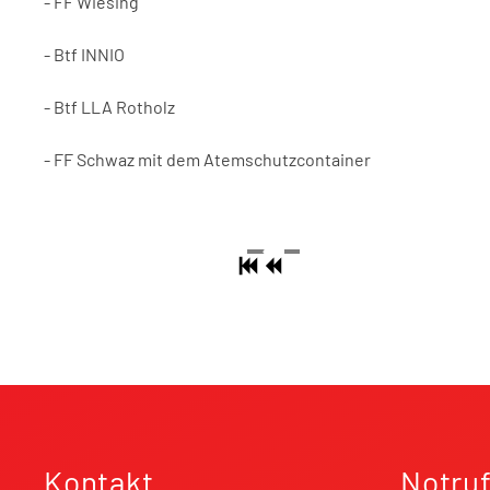
- FF Wiesing
- Btf INNIO
- Btf LLA Rotholz
- FF Schwaz mit dem Atemschutzcontainer
Kontakt
Notru