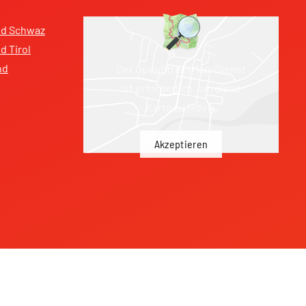
nd Schwaz
 Tirol
nd
Der OpenStreetMap-Dienst
ist erforderlich, um diese
Karte zu laden.
Akzeptieren