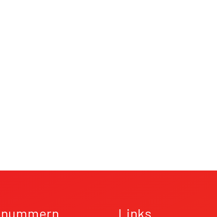
fnummern
Links