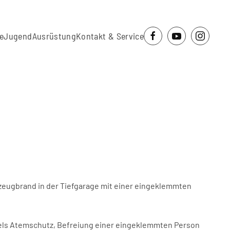
e
Jugend
Ausrüstung
Kontakt & Service
rzeugbrand in der Tiefgarage mit einer eingeklemmten
ttels Atemschutz, Befreiung einer eingeklemmten Person